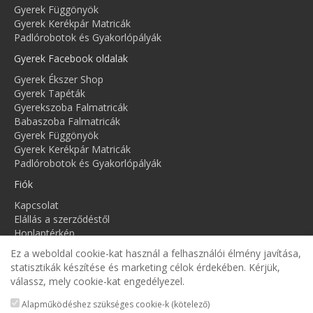
Gyerek Függönyök
Gyerek Kerékpár Matricák
Padlórobotok és Gyakorlópályák
Gyerek Facebook oldalak
Gyerek Ékszer Shop
Gyerek Tapéták
Gyerekszoba Falmatricák
Babaszoba Falmatricák
Gyerek Függönyök
Gyerek Kerékpár Matricák
Padlórobotok és Gyakorlópályák
Fiók
Kapcsolat
Elállás a szerződéstől
Honlaptérkép
Fiók
Ez a weboldal cookie-kat használ a felhasználói élmény javítása,
Rendelés követés
statisztikák készítése és marketing célok érdekében. Kérjük,
Kívánságlista
válassz, mely cookie-kat engedélyezel.
Hírlevél
Alapműködéshez szükséges cookie-k (kötelező)