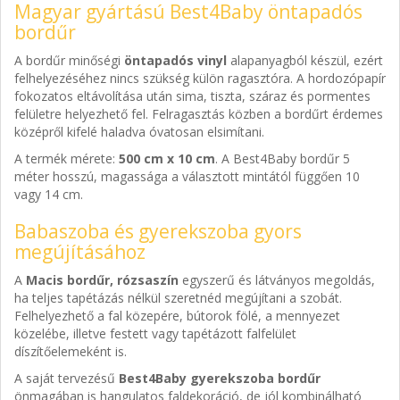
Magyar gyártású Best4Baby öntapadós
bordűr
A bordűr minőségi
öntapadós vinyl
alapanyagból készül, ezért
felhelyezéséhez nincs szükség külön ragasztóra. A hordozópapír
fokozatos eltávolítása után sima, tiszta, száraz és pormentes
felületre helyezhető fel. Felragasztás közben a bordűrt érdemes
középről kifelé haladva óvatosan elsimítani.
A termék mérete:
500 cm x 10 cm
. A Best4Baby bordűr 5
méter hosszú, magassága a választott mintától függően 10
vagy 14 cm.
Babaszoba és gyerekszoba gyors
megújításához
A
Macis bordűr, rózsaszín
egyszerű és látványos megoldás,
ha teljes tapétázás nélkül szeretnéd megújítani a szobát.
Felhelyezhető a fal közepére, bútorok fölé, a mennyezet
közelébe, illetve festett vagy tapétázott falfelület
díszítőelemeként is.
A saját tervezésű
Best4Baby gyerekszoba bordűr
önmagában is hangulatos faldekoráció, de jól kombinálható