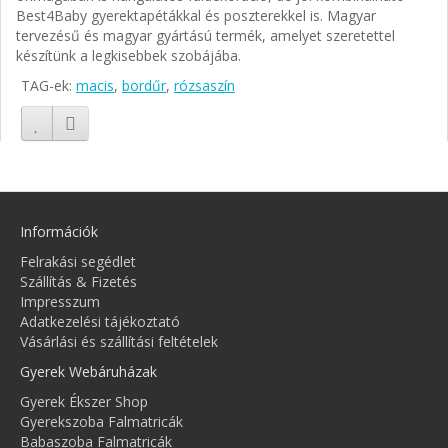
Best4Baby gyerektapétákkal és poszterekkel is. Magyar
tervezésű és magyar gyártású termék, amelyet szeretettel
készítünk a legkisebbek szobájába.
TAG-ek:
macis
,
bordűr
,
rózsaszín
Információk
Felrakási segédlet
Szállítás & Fizetés
Impresszum
Adatkezelési tájékoztató
Vásárlási és szállítási feltételek
Gyerek Webáruházak
Gyerek Ékszer Shop
Gyerekszoba Falmatricák
Babaszoba Falmatricák