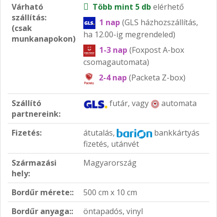
Várható
Több mint 5 db
elérhető
szállítás:
1 nap
(GLS házhozszállítás,
(csak
ha 12.00-ig megrendeled)
munkanapokon)
1-3 nap
(Foxpost A-box
csomagautomata)
2-4 nap
(Packeta Z-box)
Szállító
futár, vagy
automata
partnereink:
Fizetés:
átutalás,
bankkártyás
fizetés, utánvét
Származási
Magyarország
hely:
Bordűr mérete::
500 cm x 10 cm
Bordűr anyaga::
öntapadós, vinyl