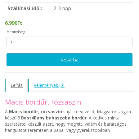
Szállítási idő::
2-3 nap
6.990Ft
Mennyiség
Kosárba
Leírás
Vélemények (0)
Macis bordűr, rózsaszín
A
Macis bordűr, rózsaszín
saját tervezésű, Magyarországon
készülő
Best4Baby babaszoba bordűr
. A kedves minta
szeretettel készült azért, hogy meghitt, vidám és barátságos
hangulatot teremtsen a baba- vagy gyerekszobában.