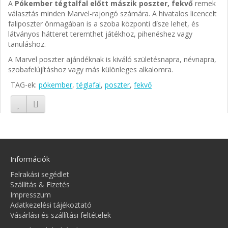
A
Pókember tégtalfal előtt mászik poszter, fekvő
remek
választás minden Marvel-rajongó számára. A hivatalos licencelt
faliposzter önmagában is a szoba központi dísze lehet, és
látványos hátteret teremthet játékhoz, pihenéshez vagy
tanuláshoz.
A Marvel poszter ajándéknak is kiváló születésnapra, névnapra,
szobafelújításhoz vagy más különleges alkalomra.
TAG-ek:
pókember
,
téglafal
,
poszter
,
fekvő
Információk
Felrakási segédlet
Szállítás & Fizetés
Impresszum
Adatkezelési tájékoztató
Vásárlási és szállítási feltételek