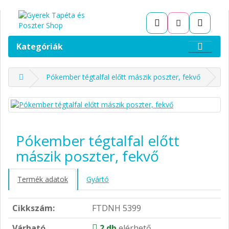
Kategóriák
Pókember tégtalfal előtt mászik poszter, fekvő
Pókember tégtalfal előtt
mászik poszter, fekvő
Termék adatok
Gyártó
Cikkszám:
FTDNH 5399
Várható
2 db
elérhető