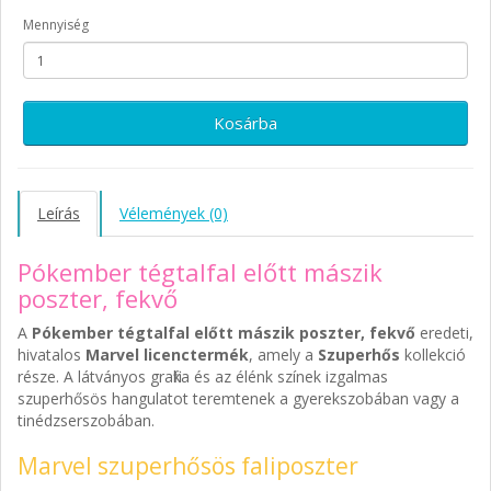
Mennyiség
Kosárba
Leírás
Vélemények (0)
Pókember tégtalfal előtt mászik
poszter, fekvő
A
Pókember tégtalfal előtt mászik poszter, fekvő
eredeti,
hivatalos
Marvel licenctermék
, amely a
Szuperhős
kollekció
része. A látványos grafika és az élénk színek izgalmas
szuperhősös hangulatot teremtenek a gyerekszobában vagy a
tinédzserszobában.
Marvel szuperhősös faliposzter