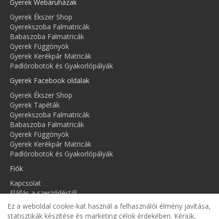
Gyerek Webáruházak
Gyerek Ékszer Shop
Gyerekszoba Falmatricák
Babaszoba Falmatricák
Gyerek Függönyök
Gyerek Kerékpár Matricák
Padlórobotok és Gyakorlópályák
Gyerek Facebook oldalak
Gyerek Ékszer Shop
Gyerek Tapéták
Gyerekszoba Falmatricák
Babaszoba Falmatricák
Gyerek Függönyök
Gyerek Kerékpár Matricák
Padlórobotok és Gyakorlópályák
Fiók
Kapcsolat
Elállás a szerződéstől
Honlaptérkép
Ez a weboldal cookie-kat használ a felhasználói élmény javítása,
Fiók
statisztikák készítése és marketing célok érdekében. Kérjük,