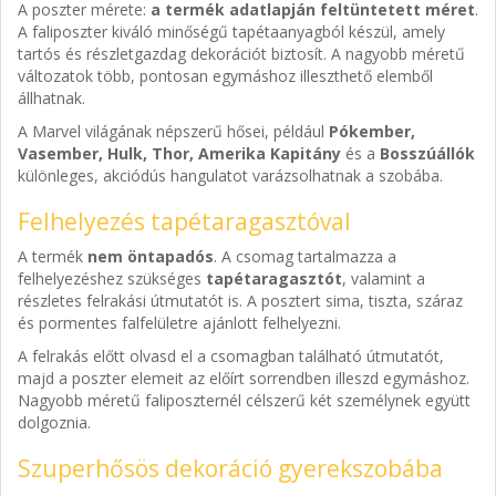
A poszter mérete:
a termék adatlapján feltüntetett méret
.
A faliposzter kiváló minőségű tapétaanyagból készül, amely
tartós és részletgazdag dekorációt biztosít. A nagyobb méretű
változatok több, pontosan egymáshoz illeszthető elemből
állhatnak.
A Marvel világának népszerű hősei, például
Pókember,
Vasember, Hulk, Thor, Amerika Kapitány
és a
Bosszúállók
különleges, akciódús hangulatot varázsolhatnak a szobába.
Felhelyezés tapétaragasztóval
A termék
nem öntapadós
. A csomag tartalmazza a
felhelyezéshez szükséges
tapétaragasztót
, valamint a
részletes felrakási útmutatót is. A posztert sima, tiszta, száraz
és pormentes falfelületre ajánlott felhelyezni.
A felrakás előtt olvasd el a csomagban található útmutatót,
majd a poszter elemeit az előírt sorrendben illeszd egymáshoz.
Nagyobb méretű faliposzternél célszerű két személynek együtt
dolgoznia.
Szuperhősös dekoráció gyerekszobába