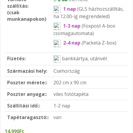
szállítás:
1 nap
(GLS házhozszállítás,
(csak
ha 12.00-ig megrendeled)
munkanapokon)
1-3 nap
(Foxpost A-box
csomagautomata)
2-4 nap
(Packeta Z-box)
Fizetés:
bankkártya, utánvét
Származási hely:
Csehország
Poszter mérete::
202 cm x 90 cm
Poszter anyaga::
viles fotótapéta
Szállítási idő::
1-2 nap
Tapétaragasztó::
van
14.990Ft